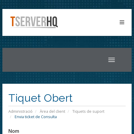
Toggle
navigatio
Tiquet Obert
Administració
Àrea del client
Tiquets de suport
Envia ticket de Consulta
Nom