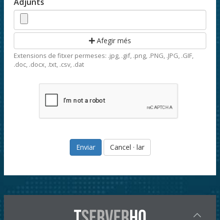
Adjunts
Afegir més
Extensions de fitxer permeses: .jpg, .gif, .png, .PNG, .JPG, .GIF,
.doc, .docx, .txt, .csv, .dat
Cancel · lar