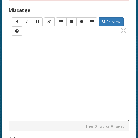
Missatge
Preview
lines: 0 words: 0
saved