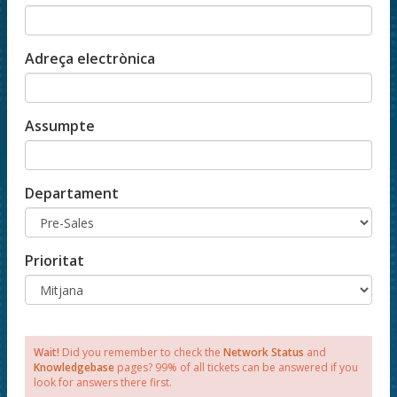
Adreça electrònica
Assumpte
Departament
Prioritat
Wait!
Did you remember to check the
Network Status
and
Knowledgebase
pages? 99% of all tickets can be answered if you
look for answers there first.